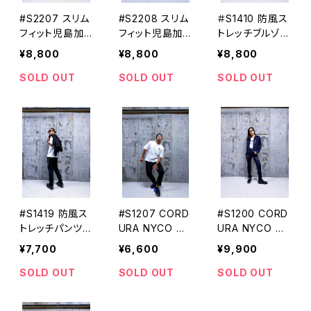
#S2207 スリム
#S2208 スリム
＃S1410 防風ス
フィット児島加
フィット児島加
トレッチブルゾン
工デニムアンク
工デニムカーゴ
STUD’S[スタッ
¥8,800
¥8,800
¥8,800
ルパンツ STU
パンツ STUD'S
ズ]
D'S[スタッズ]
[スタッズ]
SOLD OUT
SOLD OUT
SOLD OUT
#S1419 防風ス
#S1207 CORD
#S1200 CORD
トレッチパンツ S
URA NYCO ス
URA NYCO ス
TUD’S[スタッ
トレッチアンクル
トレッチブルゾン
¥7,700
¥6,600
¥9,900
ズ]
パンツ STUD'S
STUD'S[スタッ
[スタッズ]
ズ]
SOLD OUT
SOLD OUT
SOLD OUT