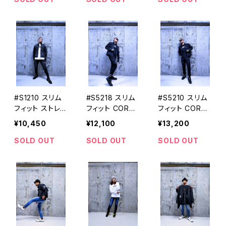
#S1210 スリム
#S5218 スリム
#S5210 スリム
フィット ストレッ
フィット CORD
フィット CORD
チデニムブルゾ
URA NYCO 縦
URA NYCO 縦
¥10,450
¥12,100
¥13,200
ン STUD'S[ス
横ストレッチカ
横ストレッチブル
タッズ]
ーゴパンツ STU
ゾン STUD'S
SOLD OUT
SOLD OUT
SOLD OUT
D'S[スタッズ]
[スタッズ]