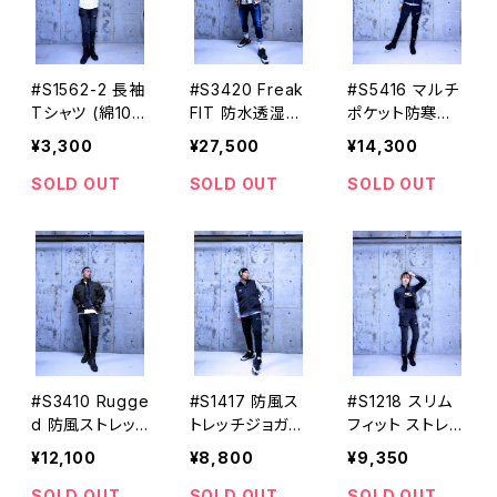
#S1562-2 長袖
#S3420 Freak
#S5416 マルチ
Tシャツ (綿10
FIT 防水透湿ス
ポケット防寒ベ
0%) STUD'S
トレッチジャケッ
スト(中綿入り)
¥3,300
¥27,500
¥14,300
[スタッズ]
ト(中綿入り) S
STUD'S[スタッ
TUD'S[スタッ
ズ]
SOLD OUT
SOLD OUT
SOLD OUT
ズ]
#S3410 Rugge
#S1417 防風ス
#S1218 スリム
d 防風ストレッ
トレッチジョガー
フィット ストレッ
チエアジャケット
パンツ STUD'S
チデニムカーゴ
¥12,100
¥8,800
¥9,350
(中綿入り) STU
[スタッズ]
パンツ STUD'S
D'S[スタッズ]
[スタッズ]
SOLD OUT
SOLD OUT
SOLD OUT