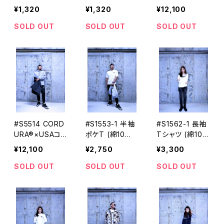
UD'S ソックス
UD'S ソックス
トン プルオーバ
¥1,320
¥1,320
¥12,100
STUD'S[スタッ
STUD'S[スタッ
ーシャツ STU
ズ]
ズ]
D'S[スタッズ]
SOLD OUT
SOLD OUT
SOLD OUT
#S5514 CORD
#S1553-1 半袖
#S1562-1 長袖
URA®×USAコッ
ポケT (綿10
Tシャツ (綿10
トン ジップアッ
0%) STUD'S
0%) STUD'S
¥12,100
¥2,750
¥3,300
プパーカー ST
[スタッズ]
[スタッズ]
UD'S[スタッズ]
SOLD OUT
SOLD OUT
SOLD OUT