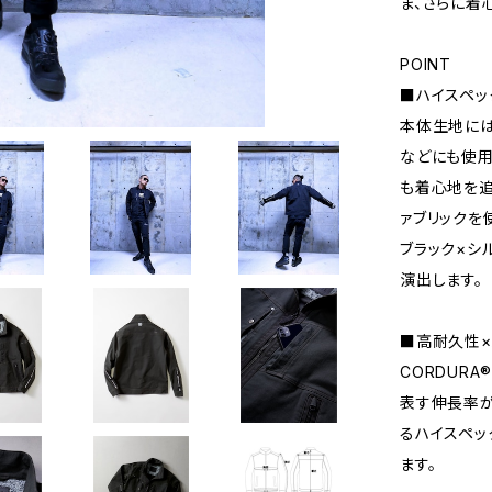
ま、さらに着
POINT
■ハイスペック
本体生地に
などにも使用
も着心地を追求
ァブリックを
ブラック×シ
演出します。
■高耐久性×
CORDUR
表す伸長率が
るハイスペッ
ます。