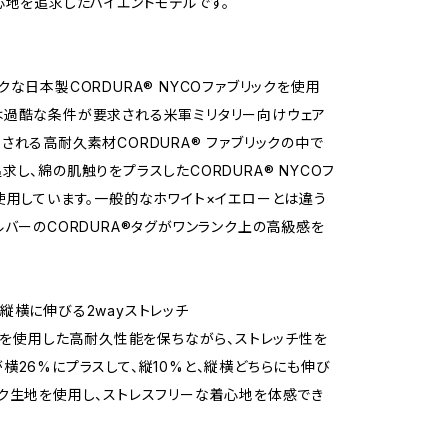
心地を追求したハイエンドモデルです。
な日本製CORDURA®️ NYCOファブリックを使用
は過酷な条件が要求される米軍ミリタリー向けウェア
される高耐久素材CORDURA®️ ファブリックの中で
し、綿の肌触りをプラスしたCORDURA®️ NYCOフ
使用しています。一般的なホワイト×イエローとは違う
ルバーのCORDURA®️タグがワンランク上の高級感を
縦横に伸びる2wayストレッチ
A®を使用した高耐久性能を保ちながら、ストレッチ性を
横26%にプラスして、縦10%と、縦横どちらにも伸び
ク生地を使用し、ストレスフリーな着心地を体感でき