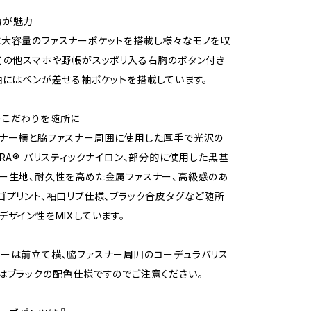
力が魅力
大容量のファスナーポケットを搭載し様々なモノを収
その他スマホや野帳がスッポリ入る右胸のボタン付き
袖にはペンが差せる袖ポケットを搭載しています。
うこだわりを随所に
スナー横と脇ファスナー周囲に使用した厚手で光沢の
URA®️ バリスティックナイロン、部分的に使用した黒基
ー生地、耐久性を高めた金属ファスナー、高級感のあ
ゴプリント、袖口リブ仕様、ブラック合皮タグなど随所
デザイン性をMIXしています。
ーは前立て横、脇ファスナー周囲のコーデュラバリス
はブラックの配色仕様ですのでご注意ください。