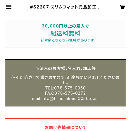
#S2207 スリムフィット児島加工デ
ニムアンクルパンツ STUD'S[スタッ
ズ] | 神戸の作業服屋 ムラカミ【公式
オンラインショップ】
30,000円以上の購入で
配送料無料
一部対象とならない地域があります
※法人のお客様、名入れ、加工等
個別対応させて頂きますので、別途お問い合わせくださいま
せ。
TEL:078-575-0050
FAX:078-575-0272
mail:
info@himurakami0050.com
お届け先情報について