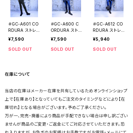
＃GC-A601 CO
＃GC-A600 C
＃GC-A612 CO
RDURA ストレッ
ORDURA ストレ
RDURA ストレッ
チワークジャケ
ッチデニムワー
チデニムカーゴ
¥7,590
¥7,590
¥5,940
ット GRANCISC
クジャケット GR
パンツ GRANCI
O[グランシスコ]
ANCISCO[グラ
SCO[グランシス
SOLD OUT
SOLD OUT
SOLD OUT
ンシスコ]
コ]
在庫について
当店の在庫はメーカー在庫を共有しているためオンラインショップ
上で【在庫あり】となっていてもご注文のタイミングなどにより【在
庫切れ】となる場合がございます。予めご了承ください。
万が一、完売・廃番により商品が手配できない場合は申し訳ござい
ませんが商品のご変更・ご返金にてご対応させていただきます。恐
れ入りますが、お急ぎのお客様はお手数ですがお電話・メールにて