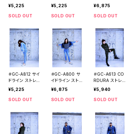
ーゴ GRANCIS
ャツ GRANCIS
ャケット GRANC
¥5,225
¥5,225
¥6,875
CO[グランシス
CO[グランシス
ISCO[グランシ
コ]
コ]
スコ]
SOLD OUT
SOLD OUT
SOLD OUT
＃GC-A812 サイ
＃GC-A800 サ
＃GC-A613 CO
ドライン ストレッ
イドライン ストレ
RDURA ストレッ
チデニムカーゴ
ッチデニムジャ
チカーゴパンツ
¥5,225
¥6,875
¥5,940
パンツ GRANCI
ケット GRANCI
GRANCISCO
SCO[グランシス
SCO[グランシス
[グランシスコ]
SOLD OUT
SOLD OUT
SOLD OUT
コ]
コ]