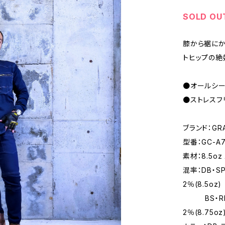
SOLD OU
膝から裾にか
トヒップの絶
●オールシ
●ストレスフ
ブランド：GRA
型番：GC-A7
素材：8.5o
混率：DB・S
2％(8.5oz)
BS・RB：
2％(8.75oz