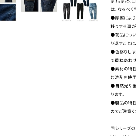
ます。また、
は、なるべく
●摩擦により
移りする事が
●商品につい
り返すことに
●色移りしま
で重ねあわせ
●素材の特性
む洗剤を使用
●自然光や
ります。
●製品の特性
のでご注意く
同シリーズの