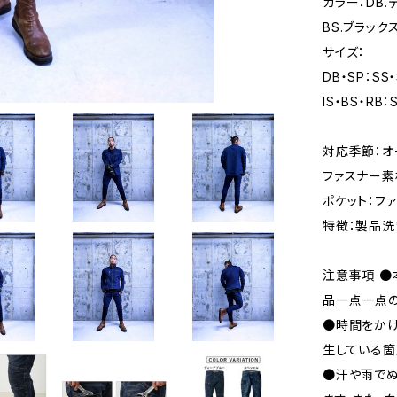
カラー：DB.
BS.ブラック
サイズ：
DB・SP：SS・
IS・BS・RB：
対応季節：オ
ファスナー素
ポケット：ファ
特徴：製品洗
注意事項 ●
品一点一点
●時間をか
生している箇
●汗や雨で