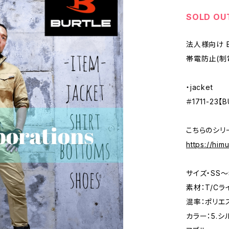
SOLD OU
法人様向け B
帯電防止(制電)作
・jacket
＃1711-23【
こちらのシリ
https://hi
サイズ・SS〜
素材：T/C
混率：ポリエ
カラー：5.シ