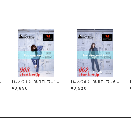
0
【法人様向け BURTLE】＃151
【法人様向け BURTLE】＃60
2 ヘリンボーン&T/Cライトツ
89 制電T/Cライトツイルレデ
¥3,850
¥3,520
イルカーゴパンツ[男女兼用]
ィースパンツ(JIS T8118適
合)[女性用]