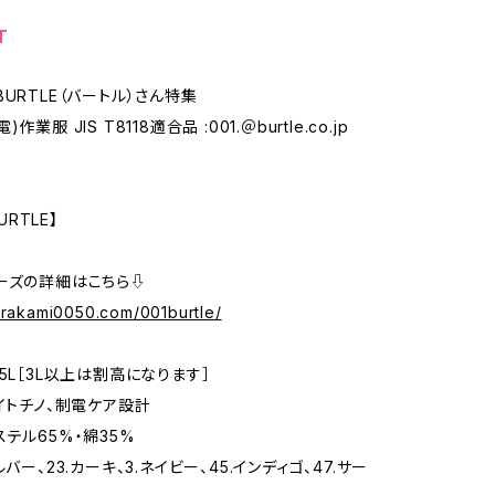
T
URTLE（バートル）さん特集
業服 JIS T8118適合品 :001.＠burtle.co.jp
BURTLE】
ーズの詳細はこちら⇩
murakami0050.com/001burtle/
5L［3L以上は割高になります］
ライトチノ、制電ケア設計
ステル65%・綿35%
ルバー、23.カーキ、3.ネイビー、45.インディゴ、47.サー