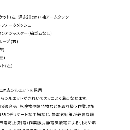
ット(左：深さ20cm)・袖アームタック
ーフォークメッシュ
タンアジャスター(脇ゴムなし)
ループ(右)
左)
左)
ト(左)
ズに対応シルエットを採用
らシルエットがきれいでカッコよく着こなせます。
T8118適合品：危険物や爆発物などを取り扱う作業現場
コリにデリケートな工場など、静電気対策が必要な職
帯電防止(制電)作業服」。静電気放電による引火や爆