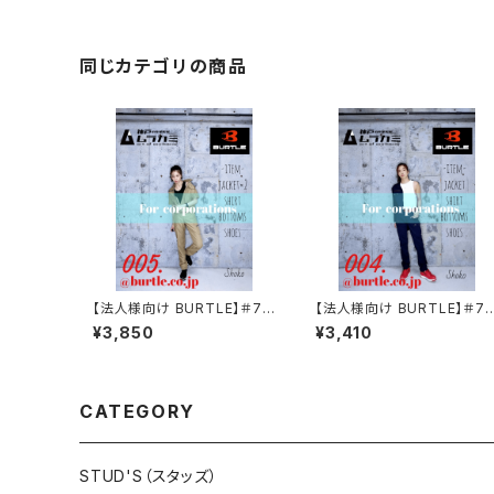
(男女兼用)
同じカテゴリの商品
【法人様向け BURTLE】＃70
【法人様向け BURTLE】＃7
99 ドビークロスレディースカ
49 ストレッチドビーレディー
¥3,850
¥3,410
ーゴパンツ(JIS T8118適合)
スカーゴパンツ[女性用]
[女性用]
CATEGORY
STUD'S（スタッズ）