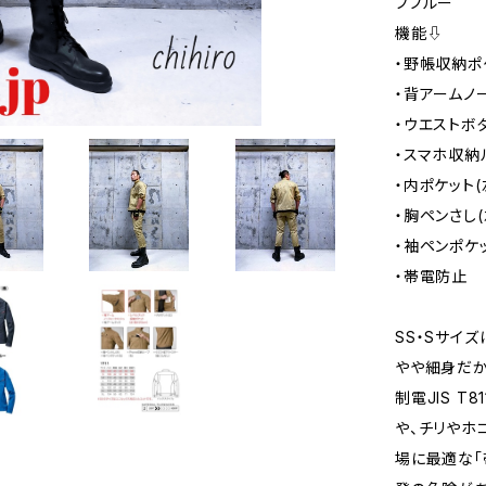
フブルー
機能⇩
・野帳収納ポケ
・背アームノ
・ウエストボ
・スマホ収納
・内ポケット(
・胸ペンさし(
・袖ペンポケッ
・帯電防止
SS・Sサイ
やや細身だか
制電JIS 
や、チリやホ
場に最適な「