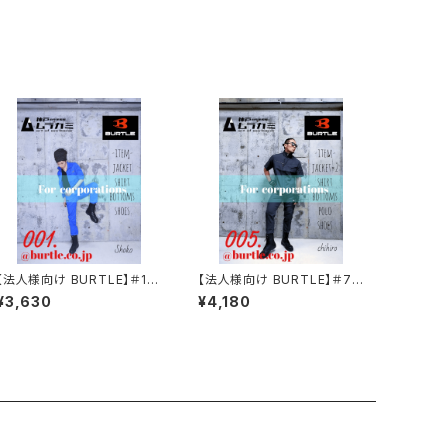
【法人様向け BURTLE】＃171
【法人様向け BURTLE】＃70
2 T/Cライトチノカーゴパンツ
92 ドビークロス半袖ジャケッ
¥3,630
¥4,180
ト(JIS T8118適合)(男女兼
ト(JIS T8118適合)(男女兼
用)
用)