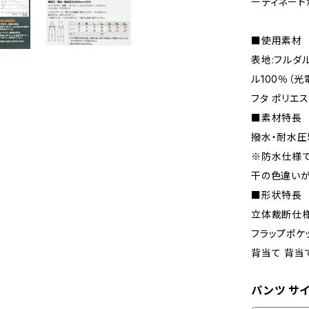
ーディネート
■使用素材
表地:フルダル
ル100％（光
フタ ポリエス
■素材特長
撥水・耐水圧
※防水仕様で
干の色違いが
■形状特長
立体裁断仕様
フラップポケ
背当て 背当
パンツ サイ