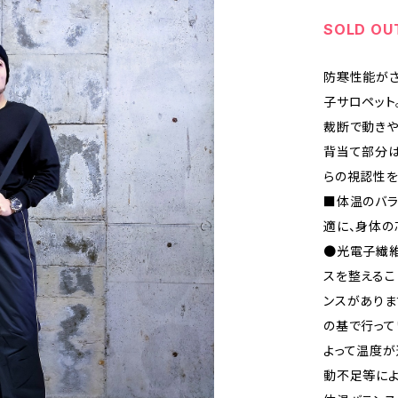
SOLD OU
防寒性能がさ
子サロペット
裁断で動きや
背当て部分は
らの視認性を
■体温のバラ
適に、身体の
●光電子繊維
スを整えるこ
ンスがありま
の基で行って
よって温度が
動不足等によ