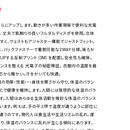
T
らにアップします。動きが多い作業現場で便利な光電
。 丈夫で肌触りの良いフルダルディスポを使用。立体
すく、ウェストもアジャスター機能でジャストフィット。
、バックファスナーで着脱可能な2WAY仕様。後ろか
UPする反射プリント（3M）を配置し安全性も確保。
ンスを整える 光電子の秘密検証。 衣服内の温度を最
芯から暖かい。汗をかいても快適。
の効果・性能・・・身体を寒さから守り、体温のバラン
とで健康を維持します。人間には理想的な体温のバラ
す。人間はあらゆる生体活動を微妙な体温のバランス
います。例えば、手の平と甲で温度が違うように部位に
違うのです。現代人は食生活や生活リズムの乱れ、運
り、体温のバランスに乱れが生じる傾向にあります。