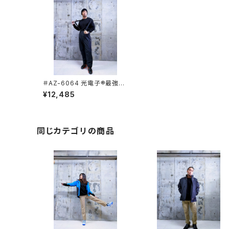
＃AZ-6064 光電子®最強の
防寒サロペット 【AITOZ/アイ
¥12,485
トス】
同じカテゴリの商品