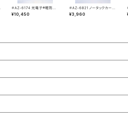
＃AZ-6174 光電子®軽防寒
＃AZ-6821 ノータックカーゴ
ジャケット タルテックス TUL
パンツ 男女兼用 秋冬【AITO
¥10,450
¥3,960
TEX 【AITOZ/アイトス】
Z/アイトス】