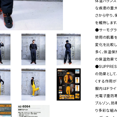
体温バランス
な疾患の重大
さから守り、
を維持します
●サーモグラ
使用の肌着を
変化を比較し
多く、体温保
の保温効果で
●SUPPRE
の効果として
くする作用が
服内はドライ
光電子重防寒
ブルゾン、防
り多彩な組み