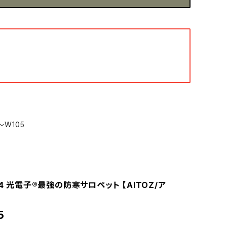
ミ
～W105
64 光電子®最強の防寒サロペット 【AITOZ/ア
5