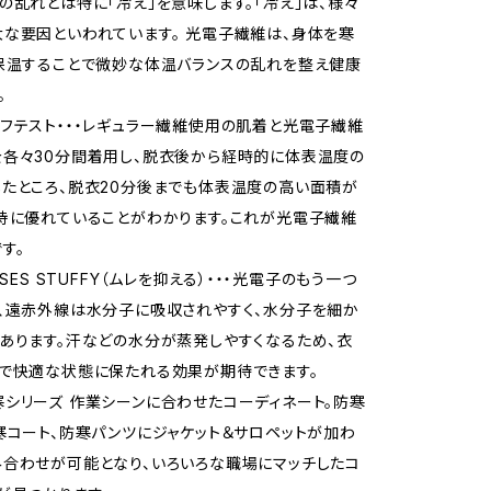
の乱れとは特に「冷え」を意味します。「冷え」は、様々
な要因といわれています。 光電子繊維は、身体を寒
保温することで微妙な体温バランスの乱れを整え健康
。
フテスト・・・レギュラー繊維使用の肌着と光電子繊維
各々30分間着用し、脱衣後から経時的に体表温度の
たところ、脱衣20分後までも体表温度の高い面積が
持に優れていることがわかります。これが光電子繊維
す。
SSES STUFFY（ムレを抑える）・・・光電子のもう一つ
、遠赤外線は水分子に吸収されやすく、水分子を細か
あります。汗などの水分が蒸発しやすくなるため、衣
で快適な状態に保たれる効果が期待できます。
シリーズ 作業シーンに合わせたコーディネート。防寒
寒コート、防寒パンツにジャケット＆サロペットが加わ
合わせが可能となり、いろいろな職場にマッチしたコ