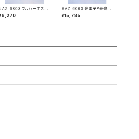
＃AZ-6803 フルハーネス対
＃AZ-6063 光電子®最強の
応 長袖ブルゾン 男女兼用 秋
防寒ジャケット 【AITOZ/アイ
¥6,270
¥15,785
冬 2021年秋冬新作【AITOZ/
トス】
アイトス】