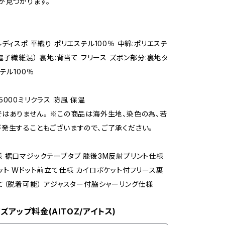
が見つかります。
ディスポ 平織り ポリエステル100％ 中綿:ポリエステ
電子繊維混） 裏地:背当て フリース ズボン部分:裏地タ
テル100％
5000ミリクラス 防風 保温
はありません。 ※この商品は海外生地、染色の為、若
発生することもございますので、ご了承ください。
 裾口マジックテープタブ 膝後3M反射プリント仕様
ット Wドット前立て仕様 カイロポケット付フリース裏
て（脱着可能） アジャスター付脇シャーリング仕様
ズアップ料金(AITOZ/アイトス)