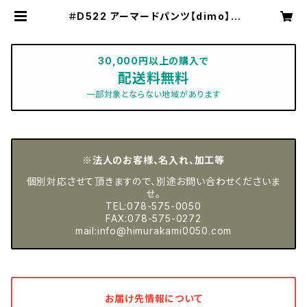
＃D522 アーマードパンツ【dimo】 |
神戸の作業服屋 ムラカミ【公式オンラ
インショップ】
30,000円以上の購入で
配送料無料
一部対象とならない地域があります
※法人のお客様、名入れ、加工等
個別対応させて頂きますので、別途お問い合わせくださいま
せ。
TEL:078-575-0050
FAX:078-575-0272
mail:
info@himurakami0050.com
お届け先情報について