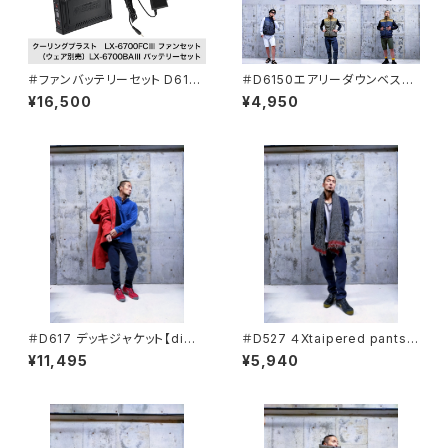
＃ファンバッテリーセット D6150
＃D6150エアリーダウンベスト
エアリーダウンベスト対応【dim
(ユニセックス)【dimo】
¥16,500
¥4,950
o】
＃D617 デッキジャケット【dim
＃D527 ４Xtaipered pants
o】
クアッドテーパードパンツ 【dim
¥11,495
¥5,940
o】