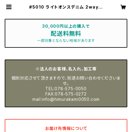
#5010 ライトオンスデニム 2wayス
トレッチワークジャケット IZ FRON
TIER[アイズフロンティア] | 神戸の
作業服屋 ムラカミ【公式オンラインシ
ョップ】
30,000円以上の購入で
配送料無料
一部対象とならない地域があります
※法人のお客様、名入れ、加工等
個別対応させて頂きますので、別途お問い合わせくださいま
せ。
TEL:078-575-0050
FAX:078-575-0272
mail:
info@himurakami0050.com
お届け先情報について