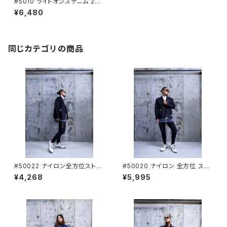
#5010 ライトオンスデニム 2wa
yストレッチワークジャケット I
¥6,480
Z FRONTIER[アイズフロンティ
ア]
同じカテゴリの商品
#50022 ナイロン全方位ストレ
#50020 ナイロン 全方位 スト
ッチカーゴパンツ I’Z FRONTI
レッチ テーラード ジャケット I
¥4,268
¥5,995
ER[アイズフロンティア]
Z FRONTIER[アイズフロンティ
ア]