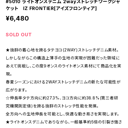
#5010 ライトオンスデニム 2wayストレッチワークジャ
ケット IZ FRONTIER[アイズフロンティア]
¥6,480
SOLD OUT
★抜群の着心地を誇るタテヨコ(2WAY)ストレッチデニム素材。
しかしながらこの構造上薄手の生地の実現が困難だった領域に
あえて挑戦し、この度9オンスのライトオンス素材にて商品化を実
現。
春夏シーズンにおける2WAYストレッチデニムの新たな可能性が
広がります。
☆伸長率タテ方向に約27.3%、ヨコ方向に約38.8%(第三者研
究機関測定値)を誇る抜群のストレッチ性能を発揮。
全方向への生地伸長を可能とし、快適な動き易さを実現します。
★ライトオンスデニムでありながら、一般基準約5倍の引裂き強さ